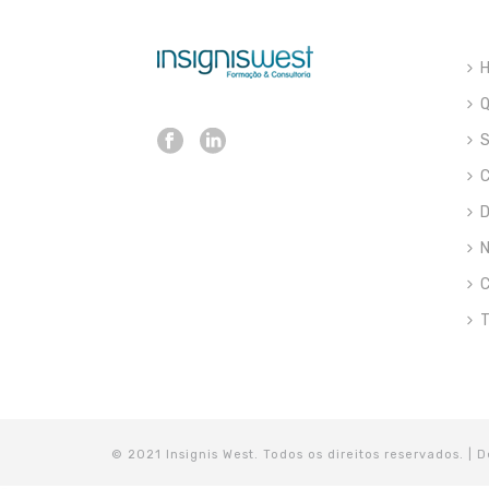
S
C
D
N
C
T
© 2021 Insignis West. Todos os direitos reservados. |