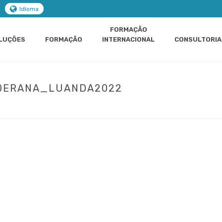
Idioma
FORMAÇÃO
LUÇÕES
FORMAÇÃO
INTERNACIONAL
CONSULTORIA
IDERANA_LUANDA2022
RKETING COMUNICAÇÃO VENDAS
»
CURSO DE MARKETING E LIDERANÇA
»