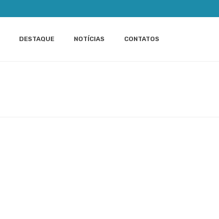
DESTAQUE
NOTÍCIAS
CONTATOS
CURSO-DE-MARKETING-E-LIDERANA_LUANDA2022