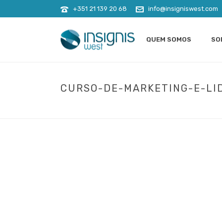
+351 21 139 20 68
info@insigniswest.com
QUEM SOMOS
SO
CURSO-DE-MARKETING-E-L
INÍCIO
»
FORMAÇÃO
»
MA