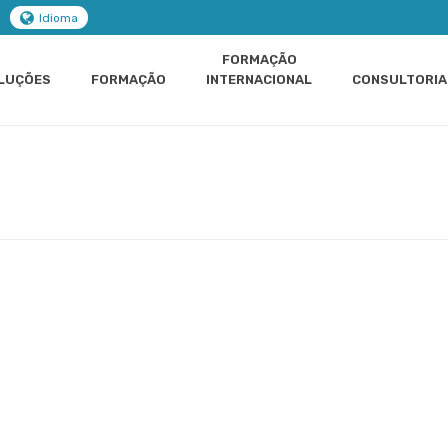
Idioma
FORMAÇÃO
LUÇÕES
FORMAÇÃO
INTERNACIONAL
CONSULTORIA
INÍCIO
»
FORMAÇÃO
»
MARKETING COMUNICAÇÃO VENDAS
»
CURSO DE MAR