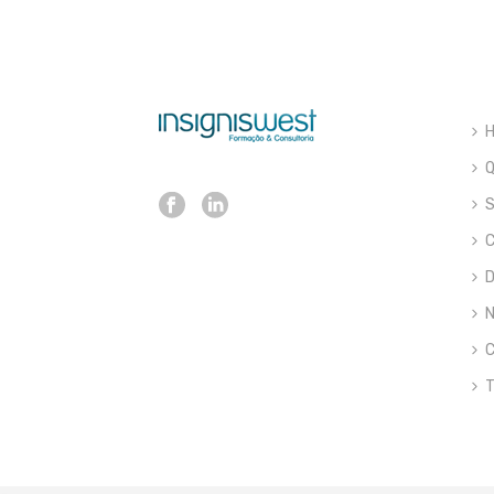
S
C
D
N
C
T