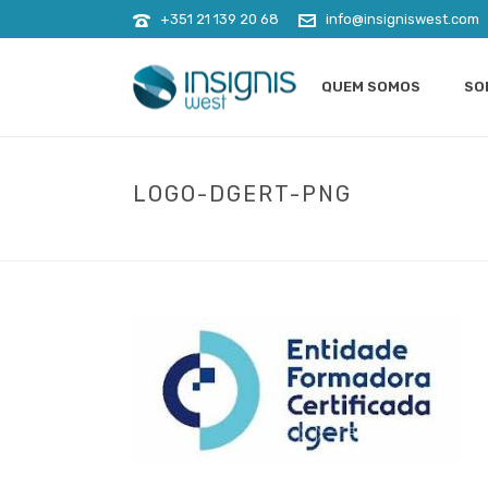
+351 21 139 20 68
info@insigniswest.com
QUEM SOMOS
SO
LOGO-DGERT-PNG