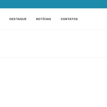
DESTAQUE
NOTÍCIAS
CONTATOS
KETING E GESTÃO COMERCIAL
»
LOGO-DGERT-PNG