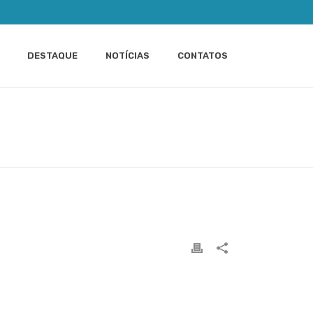
DESTAQUE
NOTÍCIAS
CONTATOS
INÍCIO
»
BALANCE SCORECARD
»
GROWING