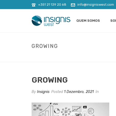
+351 21 139 20 68
info@insigniswest.com
QUEM SOMOS
SO
GROWING
GROWING
By
Insignis
Posted
1 Dezembro, 2021
In