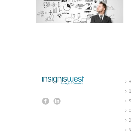
S
C
D
N