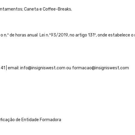
ontamentos; Caneta e Coffee-Breaks.
o n.º de horas anual
Lei n.º93/2019
, no artigo 131º, onde estabelece
41 | email:
info@insigniswest.com
ou
formacao@insigniswest.com
tificação de Entidade Formadora