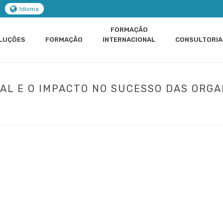
Idioma
FORMAÇÃO
LUÇÕES
FORMAÇÃO
INTERNACIONAL
CONSULTORIA
AL E O IMPACTO NO SUCESSO DAS ORG
O
»
GESTÃO DE RECURSOS HUMANOS
»
CURSO CLIMA ORGANIZACIONAL E
ESSO DAS ORGANIZAÇÕES