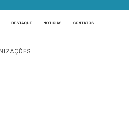
DESTAQUE
NOTÍCIAS
CONTATOS
ANIZAÇÕES
 O IMPACTO NO SUCESSO DAS ORGANIZAÇÕES
»