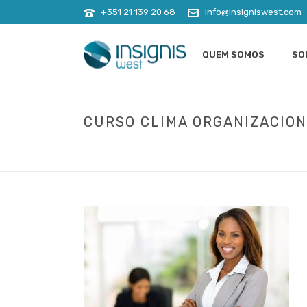
+351 21 139 20 68
info@insigniswest.com
QUEM SOMOS
SO
CURSO CLIMA ORGANIZACION
INÍCIO
»
FORMAÇÃO
»
RECURSOS HUMANOS FORMAÇÃ
CURSO CLIMA ORGANIZACIONAL E O IMPACTO NO SUC