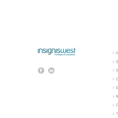
S
C
D
N
C
T