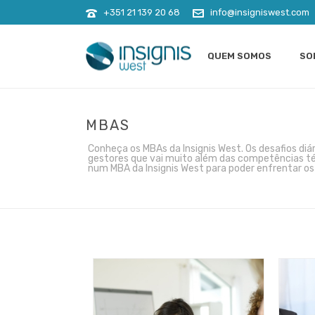
+351 21 139 20 68
info@insigniswest.com
QUEM SOMOS
SO
MBAS
Conheça os MBAs da Insignis West. Os desafios d
gestores que vai muito além das competências té
num MBA da Insignis West para poder enfrentar os 