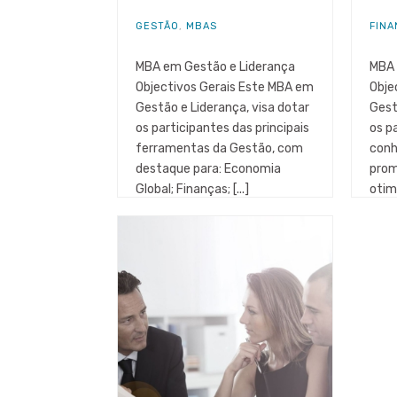
GESTÃO
,
MBAS
FINA
MBA em Gestão e Liderança
MBA 
Objectivos Gerais Este MBA em
Obje
Gestão e Liderança, visa dotar
Gest
os participantes das principais
os p
ferramentas da Gestão, com
conh
destaque para: Economia
prom
Global; Finanças; [...]
otim
finan