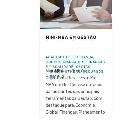
MINI-MBA EM GESTÃO
ACADEMIA DE LIDERANÇA
,
CURSOS AVANÇADOS
,
FINANÇAS
E FISCALIDADE
,
GESTÃO
,
Mini-MBA em Gestão
MARKETING
,
MBAS
,
RECURSOS
HUMANOS
Objectivos Gerais Este Mini-
MBA em Gestão visa dotar os
participantes das principais
ferramentas da Gestão, com
destaque para: Economia
Global; Finanças; Planeamento
[...]